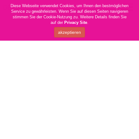
Diese Webseite verwendet Cookies, um Ihnen den bestmöglichen
DE
|
IT
Service zu gewährleisten. Wenn Sie auf diesen Seiten navigieren
stimmen Sie der Cookie-Nutzung zu. Weitere Details finden Sie
auf der
Privacy Site
.